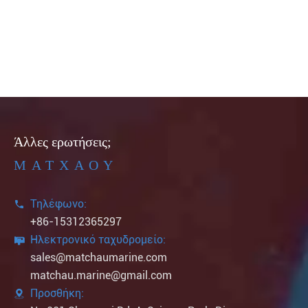
Άλλες ερωτήσεις;
ΜΑΤΧΑΟΥ
Τηλέφωνο:

+86-15312365297
Ηλεκτρονικό ταχυδρομείο:

sales@matchaumarine.com
matchau.marine@gmail.com
Προσθήκη:
