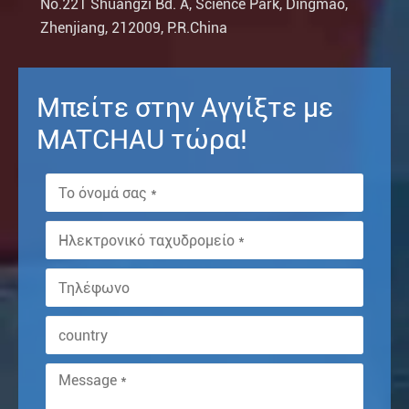
No.221 Shuangzi Bd. A, Science Park, Dingmao,
Zhenjiang, 212009, P.R.China
Μπείτε στην Αγγίξτε με
MATCHAU τώρα!