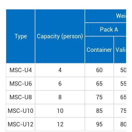
Weight
Pack A
Type
Capacity (person)
Container
Valise
MSC-U4
4
60
50
MSC-U6
6
65
55
MSC-U8
8
75
65
MSC-U10
10
85
75
MSC-U12
12
95
80